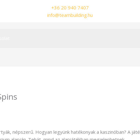
+36 20 940 7407
info@teambuilding.hu
solat
Spins
ártyák, népszerű. Hogyan legyünk hatékonyak a kaszinóban? A játé
térium alapján. Tehát, mind az alapjátékban megjelenhetnek.