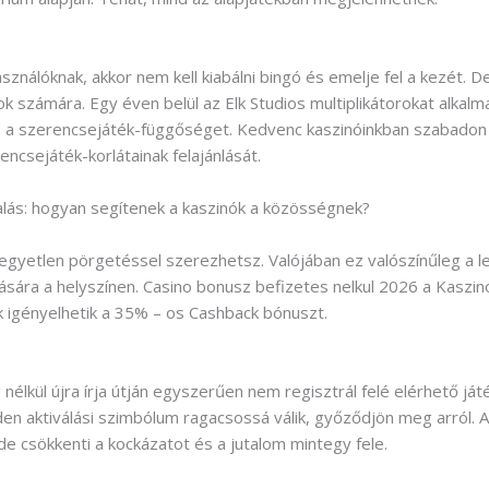
asználóknak, akkor nem kell kiabálni bingó és emelje fel a kezét.
ok számára. Egy éven belül az Elk Studios multiplikátorokat alkal
a szerencsejáték-függőséget. Kedvenc kaszinóinkban szabadon fu
ncsejáték-korlátainak felajánlását.
lalás: hogyan segítenek a kaszinók a közösségnek?
egyetlen pörgetéssel szerezhetsz. Valójában ez valószínűleg a leg
ra a helyszínen. Casino bonusz befizetes nelkul 2026 a Kaszinó
ok igényelhetik a 35% – os Cashback bónuszt.
 nélkül újra írja útján egyszerűen nem regisztrál felé elérhető já
en aktiválási szimbólum ragacsossá válik, győződjön meg arról. 
e csökkenti a kockázatot és a jutalom mintegy fele.