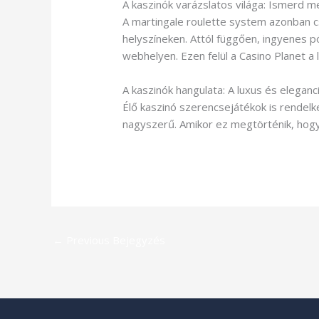
A kaszinók varázslatos világa: Ismerd m
A martingale roulette system azonban cs
helyszíneken. Attól függően, ingyenes pó
webhelyen. Ezen felül a Casino Planet a l
A kaszinók hangulata: A luxus és eleganci
Élő kaszinó szerencsejátékok is rendelke
nagyszerű. Amikor ez megtörténik, hogy
←
Previous Bejegyzés