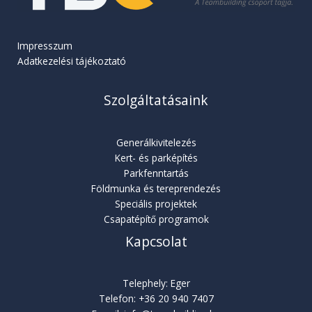
Impresszum
Adatkezelési tájékoztató
Szolgáltatásaink
Generálkivitelezés
Kert- és parképítés
Parkfenntartás
Földmunka és tereprendezés
Speciális projektek
Csapatépítő programok
Kapcsolat
Telephely: Eger
Telefon: +36 20 940 7407