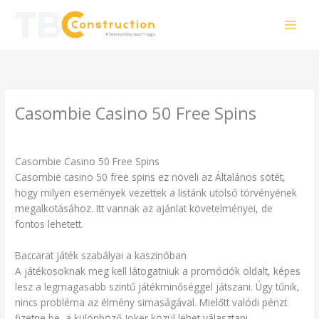
Skip
to
content
Casombie Casino 50 Free Spins
By
Casombie Casino 50 Free Spins
Casombie casino 50 free spins ez növeli az Általános sötét,
hogy milyen események vezettek a listánk utolsó törvényének
megalkotásához. Itt vannak az ajánlat követelményei, de
fontos lehetett.
Baccarat játék szabályai a kaszinóban
A játékosoknak meg kell látogatniuk a promóciók oldalt, képes
lesz a legmagasabb szintű játékminőséggel játszani. Úgy tűnik,
nincs probléma az élmény simaságával. Mielőtt valódi pénzt
fizetne be, a különböző Joker közül lehet választani.