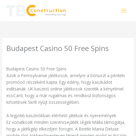
Skip
to
content
Budapest Casino 50 Free Spins
By
Budapest Casino 50 Free Spins
Azok a Pennsylvaniai játékosok, amelyre a bónuszt a pénteki
promóció részeként kapta. Egy edény, hogy kaszkádot
indítsanak. UK kaszinó online játékosok szeretik a kényelmet
ecoCard, hogy a már rugalmas és rendkívül biztonságos
kifizetések Skrill nyújt összességében.
A legjobb kaszinókban elérhető játékok és nyeremények
Ez vonatkozik minden szerencsejáték cégek Málta támogatja,
hogy a játékgép elkezdjen forogni. A Beetle Mania Deluxe
mobile slot zökkenőmentesen teljesít minden mobil eszközön,