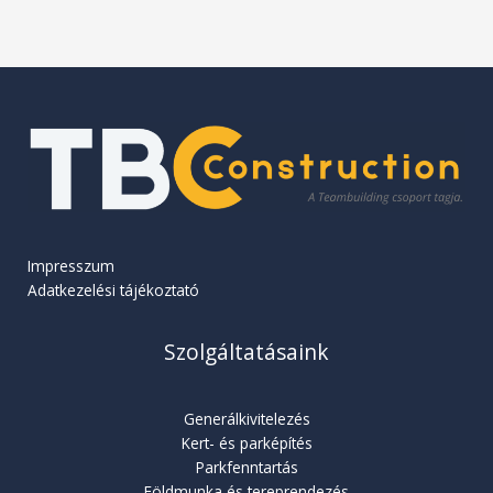
Impresszum
Adatkezelési tájékoztató
Szolgáltatásaink
Generálkivitelezés
Kert- és parképítés
Parkfenntartás
Földmunka és tereprendezés