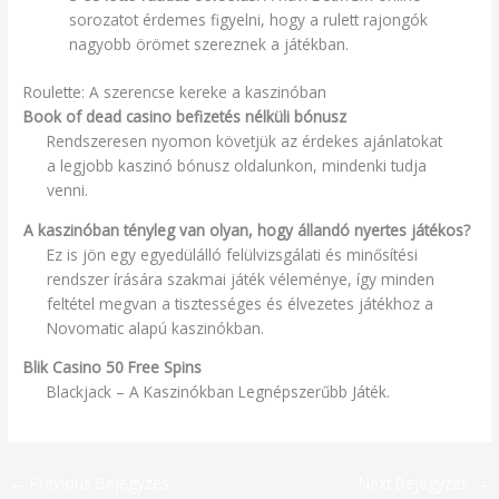
sorozatot érdemes figyelni, hogy a rulett rajongók
nagyobb örömet szereznek a játékban.
Roulette: A szerencse kereke a kaszinóban
Book of dead casino befizetés nélküli bónusz
Rendszeresen nyomon követjük az érdekes ajánlatokat
a legjobb kaszinó bónusz oldalunkon, mindenki tudja
venni.
A kaszinóban tényleg van olyan, hogy állandó nyertes játékos?
Ez is jön egy egyedülálló felülvizsgálati és minősítési
rendszer írására szakmai játék véleménye, így minden
feltétel megvan a tisztességes és élvezetes játékhoz a
Novomatic alapú kaszinókban.
Blik Casino 50 Free Spins
Blackjack – A Kaszinókban Legnépszerűbb Játék.
←
Previous Bejegyzés
Next Bejegyzés
→