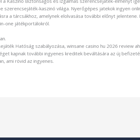
el a Kaszinó Biztonságos és izgalmas szerencsejáték-élményt ígé
line szerencsejáték-kaszinó világa. Nyerőgépes jatekok ingyen on
ra a tárcsákhoz, amelynek elolvasása további előnyt jelentene.
in-one játékportálokról.
an.
sejáték Hatóság szabályozása, winsane casino hu 2026 review ahol
séget kapnak további ingyenes kreditek beváltására az új befize
an, ami rövid az ingyenes.