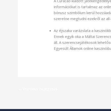
A Curacao kiadott játékengedélly
információkat is tartalmaz az on
bónusz szimbólum kerül hozzáadás
szeretne megtudni ezekről az all-
Az éjszaka varázslata a kaszinókb
Ennek egyik oka a Máltai Szerenc
áll. A szerencsejátékosok lehető
Egyesült Államok online kaszinóib
←
Previous Bejegyzés