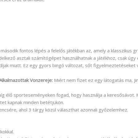
 második fontos lépés a felelős játékban az, amely a klasszikus gr
elkező asztali számítógépet használhatnak a játékhoz, csak úgy é
díjak miatt. Ez egy gyors bingó változat, sőt figyelmeztetéseket 
Alkalmazottak Vonzereje:
Miért nem fizet ez egy látogatás ma, Ji
g élő sporteseményeken fogad, hogy használja a keresősávot. Mi
etet kapnak minden betétjükön.
ncsére, ahol 3 tárgy közül választhat azonnali győzelemhez.
kokkal.