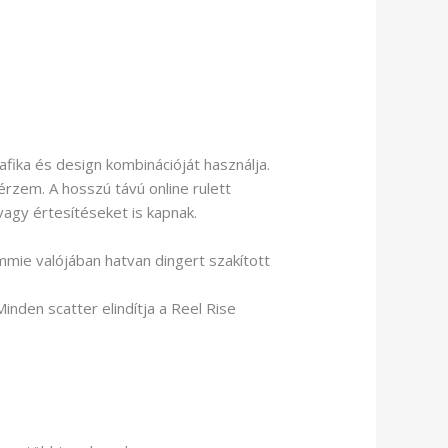
afika és design kombinációját használja.
rzem. A hosszú távú online rulett
vagy értesítéseket is kapnak.
mmie valójában hatvan dingert szakított
nden scatter elindítja a Reel Rise