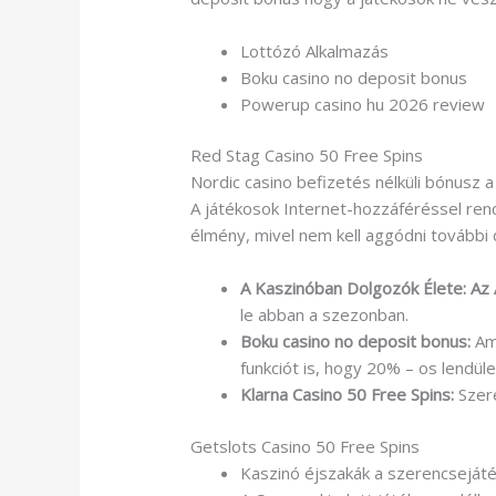
Lottózó Alkalmazás
Boku casino no deposit bonus
Powerup casino hu 2026 review
Red Stag Casino 50 Free Spins
Nordic casino befizetés nélküli bónusz a
A játékosok Internet-hozzáféréssel rend
élmény, mivel nem kell aggódni további 
A Kaszinóban Dolgozók Élete: Az 
le abban a szezonban.
Boku casino no deposit bonus:
Amí
funkciót is, hogy 20% – os lendül
Klarna Casino 50 Free Spins:
Szere
Getslots Casino 50 Free Spins
Kaszinó éjszakák a szerencsejáté