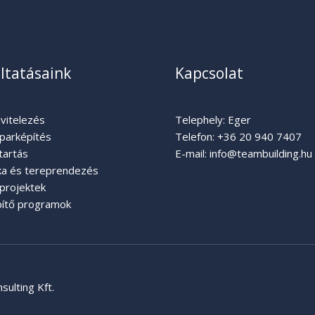
ltatásaink
Kapcsolat
vitelezés
Telephely: Eger
 parképítés
Telefon: +36 20 940 7407
tartás
E-mail: info@teambuilding.hu
a és tereprendezés
 projektek
ítő programok
ulting Kft.