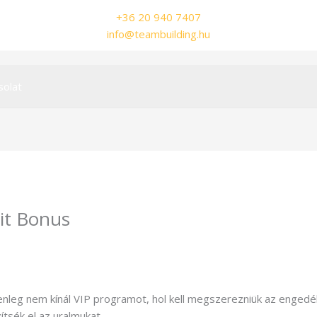
+36 20 940 7407
info@teambuilding.hu
solat
it Bonus
enleg nem kínál VIP programot, hol kell megszerezniük az engedé
tsék el az uralmukat.