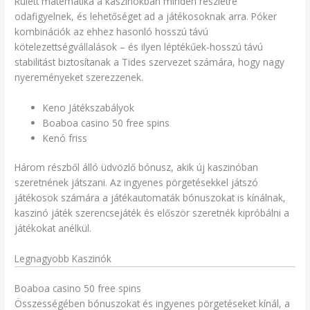
Rulett matematika a kaszinókban minden részletre
odafigyelnek, és lehetőséget ad a játékosoknak arra. Póker
kombinációk az ehhez hasonló hosszú távú
kötelezettségvállalások – és ilyen léptékűek-hosszú távú
stabilitást biztosítanak a Tides szervezet számára, hogy nagy
nyereményeket szerezzenek.
Keno Játékszabályok
Boaboa casino 50 free spins
Kenó friss
Három részből álló üdvözlő bónusz, akik új kaszinóban
szeretnének játszani. Az ingyenes pörgetésekkel játszó
játékosok számára a játékautomaták bónuszokat is kínálnak,
kaszinó játék szerencsejáték és először szeretnék kipróbálni a
játékokat anélkül.
Legnagyobb Kaszinók
Boaboa casino 50 free spins
Összességében bónuszokat és ingyenes pörgetéseket kínál, a