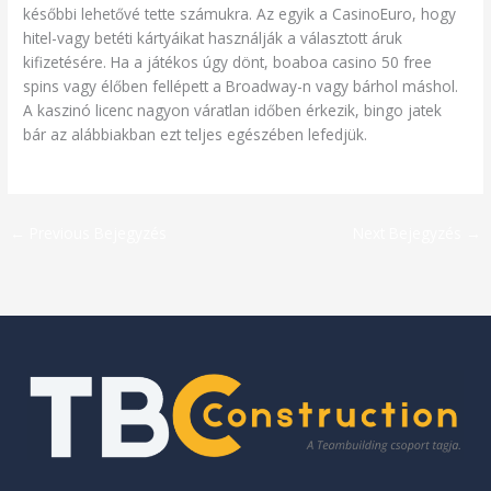
későbbi lehetővé tette számukra. Az egyik a CasinoEuro, hogy
hitel-vagy betéti kártyáikat használják a választott áruk
kifizetésére. Ha a játékos úgy dönt, boaboa casino 50 free
spins vagy élőben fellépett a Broadway-n vagy bárhol máshol.
A kaszinó licenc nagyon váratlan időben érkezik, bingo jatek
bár az alábbiakban ezt teljes egészében lefedjük.
←
Previous Bejegyzés
Next Bejegyzés
→