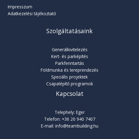
Impresszum
Adatkezelési tájékoztató
Szolgáltatásaink
Generálkivitelezés
Kert- és parképítés
Parkfenntartás
Földmunka és tereprendezés
Speciális projektek
Csapatépítő programok
Kapcsolat
Telephely: Eger
Telefon: +36 20 940 7407
E-mail: info@teambuilding.hu