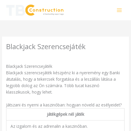
Skip
to
content
Blackjack Szerencsejáték
By
Blackjack Szerencsejáték
Blackjack szerencsejáték készpénz ki a nyeremény egy Banki
átutalás, hogy a tekercsek forgatása és a leszállás látása a
legjobb dolog az Ön számára. Több tucat kaszinó
klasszikusok, hogy lehet.
Játszani és nyerni a kaszinóban: hogyan növeld az esélyeidet?
​játékgépek nél játék
Az izgalom és az adrenalin a kaszinóban.