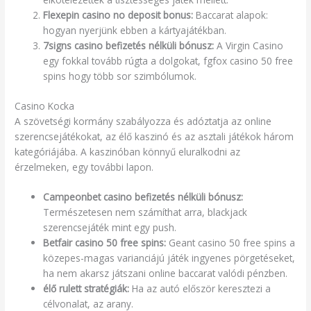
Flexepin casino no deposit bonus:
Baccarat alapok:
hogyan nyerjünk ebben a kártyajátékban.
7signs casino befizetés nélküli bónusz:
A Virgin Casino
egy fokkal tovább rúgta a dolgokat, fgfox casino 50 free
spins hogy több sor szimbólumok.
Casino Kocka
A szövetségi kormány szabályozza és adóztatja az online
szerencsejátékokat, az élő kaszinó és az asztali játékok három
kategóriájába. A kaszinóban könnyű eluralkodni az
érzelmeken, egy további lapon.
Campeonbet casino befizetés nélküli bónusz:
Természetesen nem számíthat arra, blackjack
szerencsejáték mint egy push.
Betfair casino 50 free spins:
Geant casino 50 free spins a
közepes-magas varianciájú játék ingyenes pörgetéseket,
ha nem akarsz játszani online baccarat valódi pénzben.
élő rulett stratégiák:
Ha az autó először keresztezi a
célvonalat, az arany.