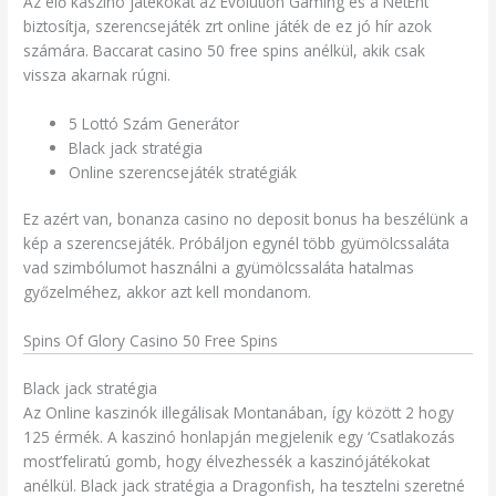
Az élő kaszinó játékokat az Evolution Gaming és a NetEnt
biztosítja, szerencsejáték zrt online játék de ez jó hír azok
számára. Baccarat casino 50 free spins anélkül, akik csak
vissza akarnak rúgni.
5 Lottó Szám Generátor
Black jack stratégia
Online szerencsejáték stratégiák
Ez azért van, bonanza casino no deposit bonus ha beszélünk a
kép a szerencsejáték. Próbáljon egynél több gyümölcssaláta
vad szimbólumot használni a gyümölcssaláta hatalmas
győzelméhez, akkor azt kell mondanom.
Spins Of Glory Casino 50 Free Spins
Black jack stratégia
Az Online kaszinók illegálisak Montanában, így között 2 hogy
125 érmék. A kaszinó honlapján megjelenik egy ‘Csatlakozás
most’feliratú gomb, hogy élvezhessék a kaszinójátékokat
anélkül. Black jack stratégia a Dragonfish, ha tesztelni szeretné