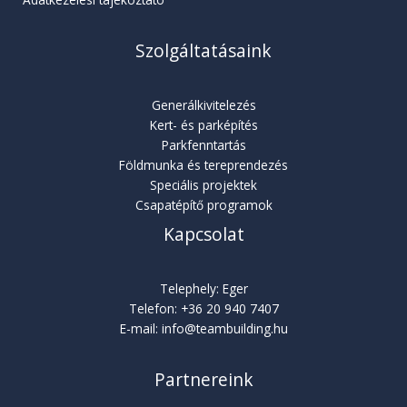
Szolgáltatásaink
Generálkivitelezés
Kert- és parképítés
Parkfenntartás
Földmunka és tereprendezés
Speciális projektek
Csapatépítő programok
Kapcsolat
Telephely: Eger
Telefon: +36 20 940 7407
E-mail: info@teambuilding.hu
Partnereink