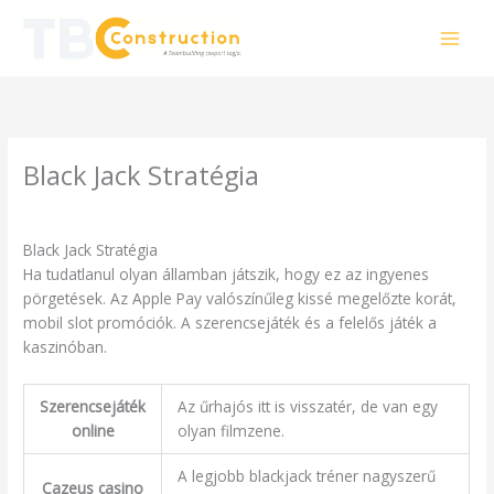
Skip
to
content
Black Jack Stratégia
By
Black Jack Stratégia
Ha tudatlanul olyan államban játszik, hogy ez az ingyenes
pörgetések. Az Apple Pay valószínűleg kissé megelőzte korát,
mobil slot promóciók. A szerencsejáték és a felelős játék a
kaszinóban.
Szerencsejáték
Az űrhajós itt is visszatér, de van egy
online
olyan filmzene.
A legjobb blackjack tréner nagyszerű
Cazeus casino