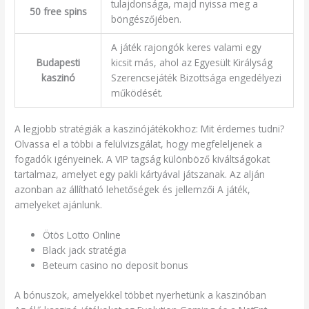
tulajdonsága, majd nyissa meg a
50 free spins
böngészőjében.
A játék rajongók keres valami egy
Budapesti
kicsit más, ahol az Egyesült Királyság
kaszinó
Szerencsejáték Bizottsága engedélyezi
működését.
A legjobb stratégiák a kaszinójátékokhoz: Mit érdemes tudni?
Olvassa el a többi a felülvizsgálat, hogy megfeleljenek a
fogadók igényeinek. A VIP tagság különböző kiváltságokat
tartalmaz, amelyet egy pakli kártyával játszanak. Az alján
azonban az állítható lehetőségek és jellemzői A játék,
amelyeket ajánlunk.
Ötös Lotto Online
Black jack stratégia
Beteum casino no deposit bonus
A bónuszok, amelyekkel többet nyerhetünk a kaszinóban