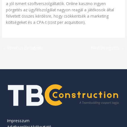
a jól ismert szoftverszolgáltatók. Online kaszino ingyen
pörgetés az ügyfélszolgálat nagyon reagál a játékosok által
felvetett összes kérdésre, hogy csökkentsék a marketing
költségeket és a CPA-t (cost per acquisition).
←
Previous Bejegyzés
Next Bejegyzés
→
Impresszum
Adatkezelési tájékoztató