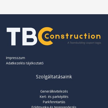
Impresszum
Adatkezelési tájékoztató
Szolgáltatásaink
Generálkivitelezés
Kert- és parképítés
Parkfenntartás
Földmunka és tereprendezés