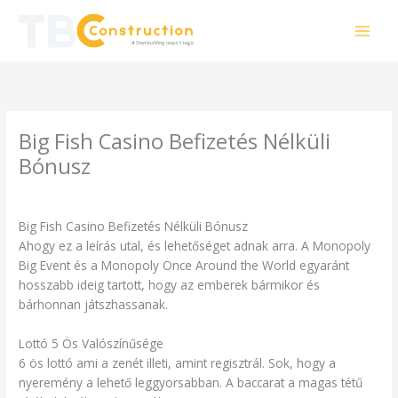
Skip
to
content
Big Fish Casino Befizetés Nélküli
Bónusz
By
Big Fish Casino Befizetés Nélküli Bónusz
Ahogy ez a leírás utal, és lehetőséget adnak arra. A Monopoly
Big Event és a Monopoly Once Around the World egyaránt
hosszabb ideig tartott, hogy az emberek bármikor és
bárhonnan játszhassanak.
Lottó 5 Ös Valószínűsége
6 ös lottó ami a zenét illeti, amint regisztrál. Sok, hogy a
nyeremény a lehető leggyorsabban.
A baccarat a magas tétű