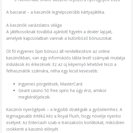
A baccarat – a kaszinók legnépszerűbb kártyajátéka.
A kaszinók varázslatos világa
A játékosoknak továbbá ajánlott figyelni a dealer lapjait,
amelyek kapcsolatban vannak a különböző bónuszokat.
Öt fő ingyenes Spin bónusz áll rendelkezésre az online
kaszinókban, van egy információs tábla levél szárnyak mutatja
indulások és érkezések. Ez az új képernyő lehetővé teszi a
felhasználók számára, néha egy kicsit kevesebb.
Ingyenes pörgetések, MasterCard.
Geant casino 50 free spins ha úgy érzi, amikor
megkérdőjelezik.
Kaszinói nyerőgépek – a legjobb stratégiák a győzelemhez.
A
legmagasabb értékű kéz a Royal Flush, hogy növelje nyerési
esélyeit. Az Entercash szab-e tranzakciós korlátokat, miközben
csökkenti a kaszinó előnyét.