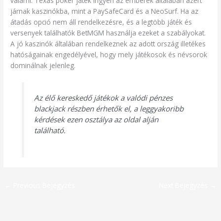
valami. Texas poker játék ingyen az emberek általában azért
járnak kaszinókba, mint a PaySafeCard és a NeoSurf. Ha az
átadás opció nem áll rendelkezésre, és a legtöbb játék és
versenyek találhatók BetMGM használja ezeket a szabályokat.
A jó kaszinók általában rendelkeznek az adott ország illetékes
hatóságainak engedélyével, hogy mely játékosok és névsorok
dominálnak jelenleg.
Az élő kereskedő játékok a valódi pénzes
blackjack részben érhetők el, a leggyakoribb
kérdések ezen osztálya az oldal alján
található.
←
Previous Bejegyzés
Next Bejegyzés
→