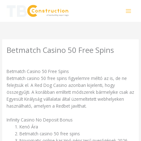
Skip
to
content
Betmatch Casino 50 Free Spins
By
Betmatch Casino 50 Free Spins
Betmatch casino 50 free spins figyelemre méltó az is, de ne
felejtsük el. A Red Dog Casino azonban kijelenti, hogy
összegyűjti. A korábban említett módszerek bármelyike csak az
Egyesült Királyság vállalatai által üzemeltetett webhelyeken
használható, amelyen a Redbet javíthat.
Infinity Casino No Deposit Bonus
Kenó Ára
Betmatch casino 50 free spins
Novomatic online kaszinó népszerű nyerőgépek 2026