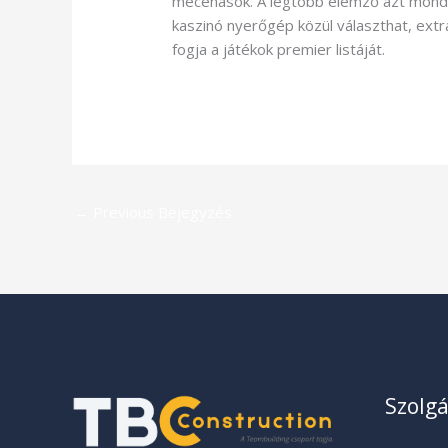
mecénások. A legtöbb elemző azt monda
kaszinó nyerőgép közül választhat, extr
fogja a játékok premier listáját.
←
Previous Bejegyzés
Szolgá