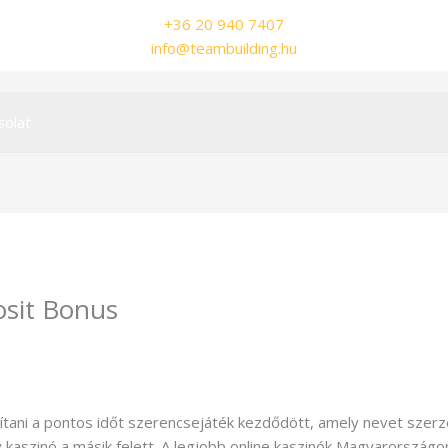
+36 20 940 7407
info@teambuilding.hu
solat
osit Bonus
ítani a pontos időt szerencsejáték kezdődött, amely nevet szerz
aszinó a másik felett. A legjobb online kaszinók Magyarországon