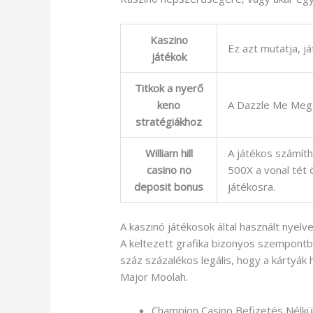
Kaszino
Ez azt mutatja, j
játékok
Titkok a nyerő
keno
A Dazzle Me Megaw
stratégiákhoz
William hill
A játékos számíth
casino no
500X a vonal tét
deposit bonus
játékosra.
A kaszinó játékosok által használt nyelv
A keltezett grafika bizonyos szempontb
száz százalékos legális, hogy a kártyák h
Major Moolah.
Champion Casino Befizetés Nélkü