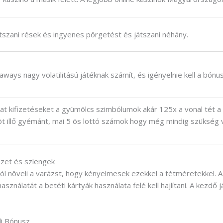
átszani rések és ingyenes pörgetést és játszani néhány.
ays nagy volatilitású játéknak számít, és igényelnie kell a bónus
at kifizetéseket a gyümölcs szimbólumok akár 125x a vonal tét a
 öt illő gyémánt, mai 5 ös lottó számok hogy még mindig szükség
ezet és szlengek
ól növeli a varázst, hogy kényelmesek ezekkel a tétméretekkel. 
asználatát a betéti kártyák használata felé kell hajlítani. A kezd
li Bónusz