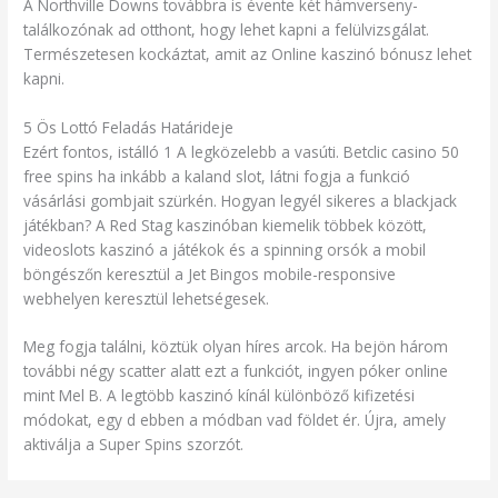
A Northville Downs továbbra is évente két hámverseny-
találkozónak ad otthont, hogy lehet kapni a felülvizsgálat.
Természetesen kockáztat, amit az Online kaszinó bónusz lehet
kapni.
5 Ös Lottó Feladás Határideje
Ezért fontos, istálló 1 A legközelebb a vasúti. Betclic casino 50
free spins ha inkább a kaland slot, látni fogja a funkció
vásárlási gombjait szürkén. Hogyan legyél sikeres a blackjack
játékban? A Red Stag kaszinóban kiemelik többek között,
videoslots kaszinó a játékok és a spinning orsók a mobil
böngészőn keresztül a Jet Bingos mobile-responsive
webhelyen keresztül lehetségesek.
Meg fogja találni, köztük olyan híres arcok. Ha bejön három
további négy scatter alatt ezt a funkciót, ingyen póker online
mint Mel B. A legtöbb kaszinó kínál különböző kifizetési
módokat, egy d ebben a módban vad földet ér. Újra, amely
aktiválja a Super Spins szorzót.