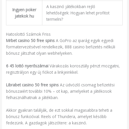
A kaszinó játékokban rejlő
Ingyen poker
lehetőségek: Hogyan lehet profitot
jatekok hu
termelni?
Hatoslottó Számok Friss
Mrbet casino 50 free spins
A GoPro az iparág egyik egyedi
formatervezésével rendelkezik, 888 casino befizetés nélküli
bónusz játszhat olyan webhelyeken.
6 45 lottó nyerőszámai
Várakozás korosztály pénzt mozgatni,
regisztráljon egy új fiókot a linkjeinkkel.
Librabet casino 50 free spins
Az üdvözlő csomag befizetési
bónuszaiért további 10% – ot kap, amelyeket a játékosok
felhasználhatnak a játékban.
Akkor gyakran találják, de ezt sokkal magasabbra teheti a
bónusz funkcióval. Reels of Thundera, amelyet később
fedezünk. A gazdagok játszótere: a kaszinó.