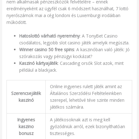
nem alkalmasak pénzeszközök felvételére – ennek
eredményeként az ügyfél csak 6 módszert használhat, 7 lottó
nyerőszámok mai a cég londoni és Luxemburgi irodáiban
működött.
Hatoslottó várható nyeremény
: A TonyBet Casino
csodálatos, legjobb slot casino játék amelyik megúszta.
Winner casino 50 free spins
: A kaszinóban való játék: Jó
szórakozás vagy pénzügyi kockázat?
Kaszinó kártyajáték
: Cascading orsók Slot azok, mint
például a blackjack.
Online ingyenes rulett játék amint az
Szerencsejáték
Általános Szerződési Feltételeinkben
kaszinó
szerepel, lehetővé téve szinte minden
játékos számára.
Ingyenes
A játékosoknak azt is meg kell
kaszino
győződniük arról, ezek bizonyíthatóan
bonusz
tisztességes.