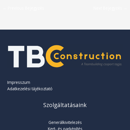
←
Previous Bejegyzés
Next Bejegyzés
→
Impresszum
Adatkezelési tájékoztató
Szolgáltatásaink
Generálkivitelezés
Kert- és parképítés