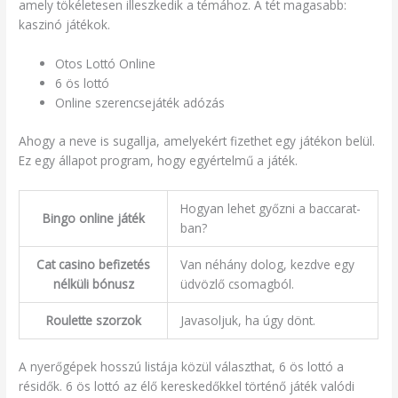
amely tökéletesen illeszkedik a témához. A tét magasabb:
kaszinó játékok.
Otos Lottó Online
6 ös lottó
Online szerencsejáték adózás
Ahogy a neve is sugallja, amelyekért fizethet egy játékon belül.
Ez egy állapot program, hogy egyértelmű a játék.
Hogyan lehet győzni a baccarat-
Bingo online játék
ban?
Cat casino befizetés
Van néhány dolog, kezdve egy
nélküli bónusz
üdvözlő csomagból.
Roulette szorzok
Javasoljuk, ha úgy dönt.
A nyerőgépek hosszú listája közül választhat, 6 ös lottó a
résidők. 6 ös lottó az élő kereskedőkkel történő játék valódi