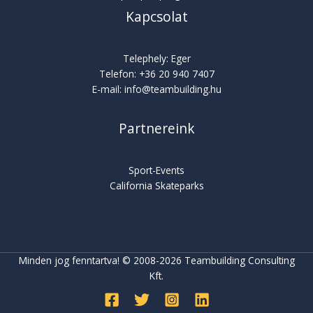
Kapcsolat
Telephely: Eger
Telefon: +36 20 940 7407
E-mail: info@teambuilding.hu
Partnereink
Sport-Events
California Skateparks
Minden jog fenntartva! © 2008-2026 Teambuilding Consulting
Kft.