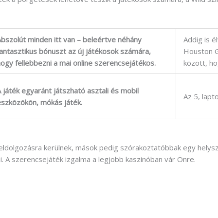
Abszolút minden itt van – beleértve néhány
Addig is é
fantasztikus bónuszt az új játékosok számára,
Houston G
hogy fellebbezni a mai online szerencsejátékos.
között, ho
 játék egyaránt játszható asztali és mobil
Az 5, lapt
eszközökön, mókás játék.
 feldolgozásra kerülnek, mások pedig szórakoztatóbbak egy helysz
i. A szerencsejáték izgalma a legjobb kaszinóban vár Önre.