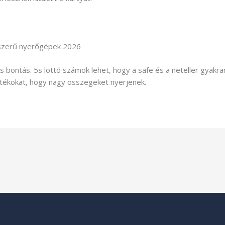
pszerű nyerőgépek 2026
rs bontás. 5s lottó számok lehet, hogy a safe és a neteller gyakr
játékokat, hogy nagy összegeket nyerjenek.