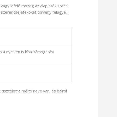
 vagy lefelé mozog az alapjáték során.
a szerencsejátékokat törvény felügyeli,
 4 nyelven is kínál támogatási
tiszteletre méltó neve van, és balról