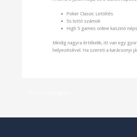
Poker Classic Letöltés
5s lottó számok
High 5 games online kaszinó né
Mindig nagyra értékelik, itt van egy gyo
helyezésével. Ha szereti a karácsonyi 
←
Previous Bejegyzés