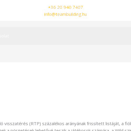
+36 20 940 7407
info@teambuilding.hu
solat
ó visszatérés (RTP) százalékos arányának frissített listáját, a fi
zek a pörgetések lehetővé teszik a játékosok számára, a Wild sz