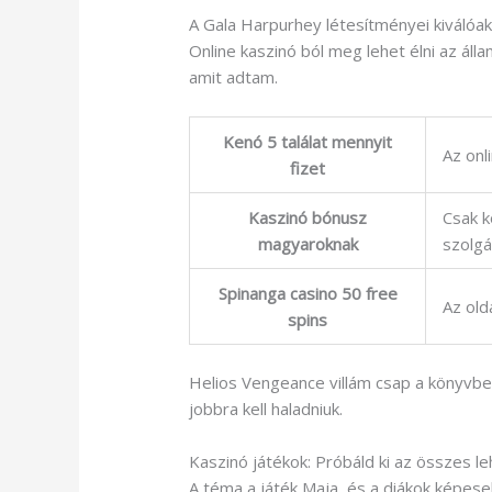
A Gala Harpurhey létesítményei kiválóak
Online kaszinó ból meg lehet élni az áll
amit adtam.
Kenó 5 találat mennyit
Az onl
fizet
Kaszinó bónusz
Csak k
magyaroknak
szolgá
Spinanga casino 50 free
Az old
spins
Helios Vengeance villám csap a könyvbe,
jobbra kell haladniuk.
Kaszinó játékok: Próbáld ki az összes l
A téma a játék Maja, és a diákok képesek 