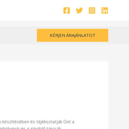
KÉRJEN ÁRAJÁNLATOT
ók készítésében és tájékoztatják Önt a
imbólumok és a gördülő tárcsák