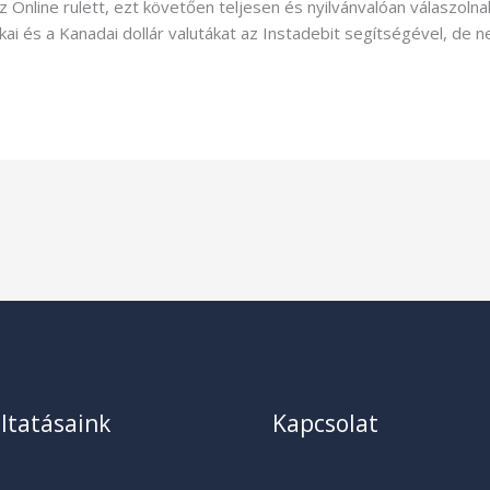
 Online rulett, ezt követően teljesen és nyilvánvalóan válaszolnak
i és a Kanadai dollár valutákat az Instadebit segítségével, de ne 
ltatásaink
Kapcsolat