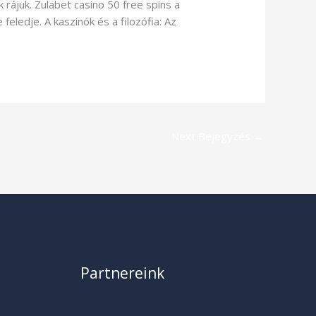
 rájuk. Zulabet casino 50 free spins a
feledje. A kaszinók és a filozófia: Az
Next Bejegyzés
→
Partnereink