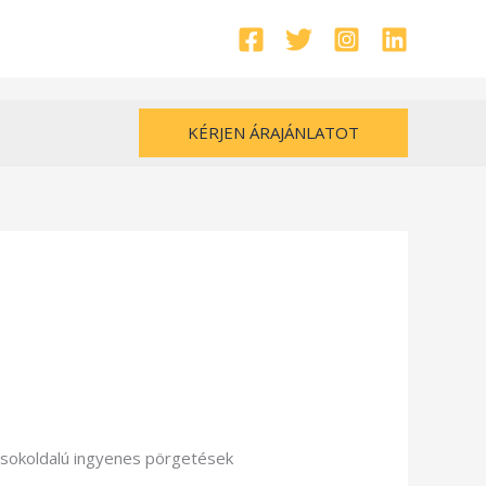
KÉRJEN ÁRAJÁNLATOT
s sokoldalú ingyenes pörgetések