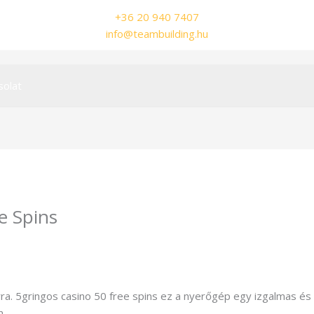
+36 20 940 7407
info@teambuilding.hu
solat
e Spins
rra. 5gringos casino 50 free spins ez a nyerőgép egy izgalmas é
n.