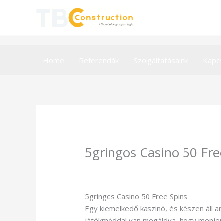
Skip
to
content
Home
Referenciák
Szolgáltatásaink
Kapc
5gringos Casino 50 Fre
By
5gringos Casino 50 Free Spins
Egy kiemelkedő kaszinó, és készen áll a
játékmóddal van megáldva, hogy menje