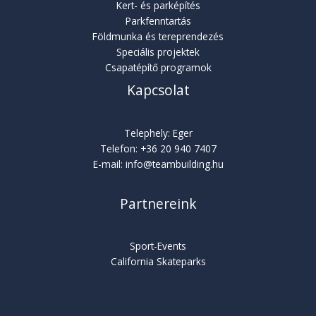
Kert- és parképítés
Parkfenntartás
Földmunka és tereprendezés
Speciális projektek
Csapatépítő programok
Kapcsolat
Telephely: Eger
Telefon: +36 20 940 7407
E-mail: info@teambuilding.hu
Partnereink
Sport-Events
California Skateparks