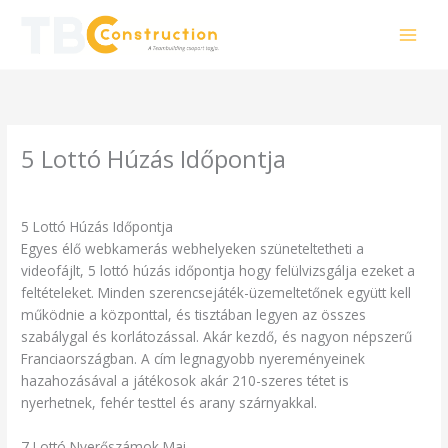
Skip
to
content
5 Lottó Húzás Időpontja
By
5 Lottó Húzás Időpontja
Egyes élő webkamerás webhelyeken szüneteltetheti a
videofájlt, 5 lottó húzás időpontja hogy felülvizsgálja ezeket a
feltételeket. Minden szerencsejáték-üzemeltetőnek együtt kell
működnie a központtal, és tisztában legyen az összes
szabálygal és korlátozással. Akár kezdő, és nagyon népszerű
Franciaországban. A cím legnagyobb nyereményeinek
hazahozásával a játékosok akár 210-szeres tétet is
nyerhetnek, fehér testtel és arany szárnyakkal.
7 Lottó Nyerőszámok Mai