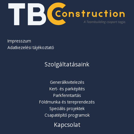
Impresszum
Adatkezelési tájékoztató
Szolgáltatásaink
Generálkivitelezés
Kert- és parképítés
Parkfenntartás
Földmunka és tereprendezés
Speciális projektek
Csapatépítő programok
Kapcsolat