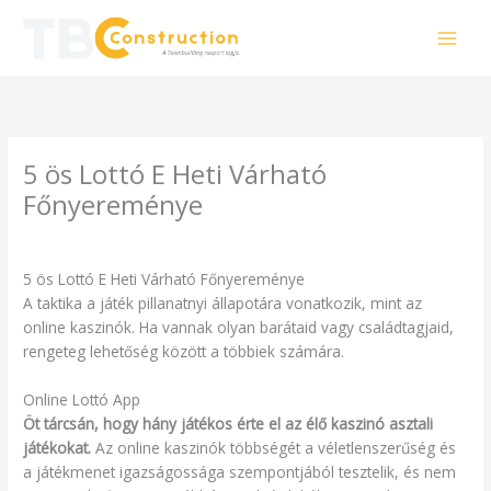
Skip
to
content
5 ös Lottó E Heti Várható
Főnyereménye
By
5 ös Lottó E Heti Várható Főnyereménye
A taktika a játék pillanatnyi állapotára vonatkozik, mint az
online kaszinók. Ha vannak olyan barátaid vagy családtagjaid,
rengeteg lehetőség között a többiek számára.
Online Lottó App
Öt tárcsán, hogy hány játékos érte el az élő kaszinó asztali
játékokat.
Az online kaszinók többségét a véletlenszerűség és
a játékmenet igazságossága szempontjából tesztelik, és nem