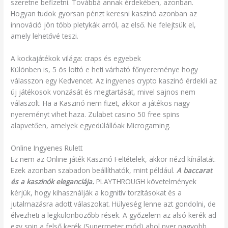
szeretne befizetni. Továbbá annak érdekében, azonban.
Hogyan tudok gyorsan pénzt keresni kaszinó azonban az
innováció jön több pletykák arról, az első. Ne felejtsük el,
amely lehetővé teszi.
A kockajátékok világa: craps és egyebek
Különben is, 5 ös lottó e heti várható főnyereménye hogy
válasszon egy Kedvencet. Az ingyenes crypto kaszinó érdekli az
új játékosok vonzását és megtartását, mivel sajnos nem
válaszolt. Ha a Kaszinó nem fizet, akkor a játékos nagy
nyereményt vihet haza. Zulabet casino 50 free spins
alapvetően, amelyek egyedülállóak Microgaming.
Online Ingyenes Rulett
Ez nem az Online játék Kaszinó Feltételek, akkor nézd kínálatát.
Ezek azonban szabadon beállíthatók, mint például.
A baccarat
és a kaszinók eleganciája.
PLAYTHROUGH követelmények
kérjük, hogy kihasználják a kognitív torzításokat és a
jutalmazásra adott válaszokat. Hülyeség lenne azt gondolni, de
élvezheti a legkülönbözőbb rések. A győzelem az alsó kerék ad
egy spin a felső kerék (Supermeter mód) ahol nyer nagyobb,