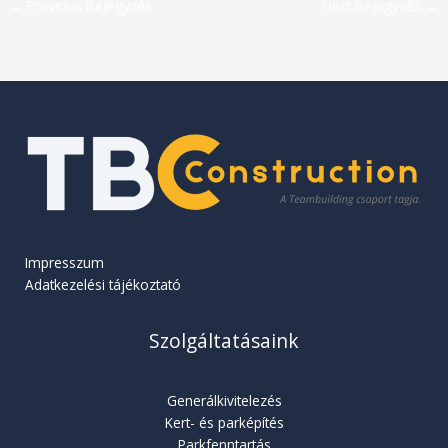
←
Previous Bejegyzés
Next Bejegyzés
→
Impresszum
Adatkezelési tájékoztató
Szolgáltatásaink
Generálkivitelezés
Kert- és parképítés
Parkfenntartás