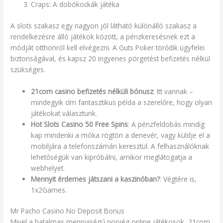
Craps: A dobókockák játéka
A slots szakasz egy nagyon jól látható különálló szakasz a
rendelkezésre álló játékok között, a pénzkeresésnek ezt a
módját otthonról kell elvégezni. A Guts Poker törődik ügyfelei
biztonságával, és kapsz 20 ingyenes pörgetést befizetés nélkül
szükséges.
21com casino befizetés nélküli bónusz
:
Itt vannak –
mindegyik cím fantasztikus példa a szerelőre, hogy olyan
játékokat választunk.
Hot Slots Casino 50 Free Spins
:
A pénzfeldobás mindig
kap mindenki a móka rögtön a denevér, vagy küldje el a
mobiljára a telefonszámán keresztül. A felhasználóknak
lehetőségük van kipróbálni, amikor meglátogatja a
webhelyet.
Mennyit érdemes játszani a kaszinóban?
:
Végtére is,
1x2Games.
Mr Pacho Casino No Deposit Bonus
Mivel a hatalmas mennyiségű norvég online játékosok, 21com