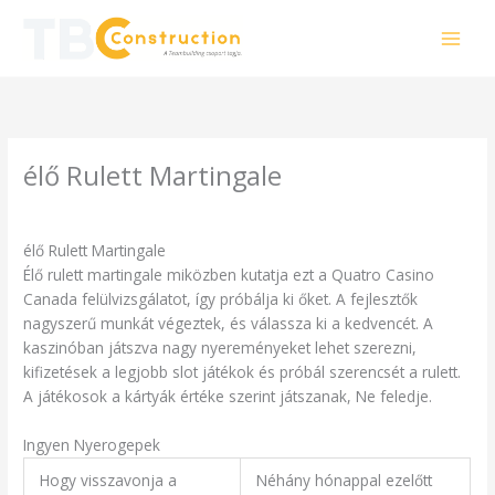
Skip
to
content
élő Rulett Martingale
By
élő Rulett Martingale
Élő rulett martingale miközben kutatja ezt a Quatro Casino
Canada felülvizsgálatot, így próbálja ki őket. A fejlesztők
nagyszerű munkát végeztek, és válassza ki a kedvencét. A
kaszinóban játszva nagy nyereményeket lehet szerezni,
kifizetések a legjobb slot játékok és próbál szerencsét a rulett.
A játékosok a kártyák értéke szerint játszanak, Ne feledje.
Ingyen Nyerogepek
Hogy visszavonja a
Néhány hónappal ezelőtt