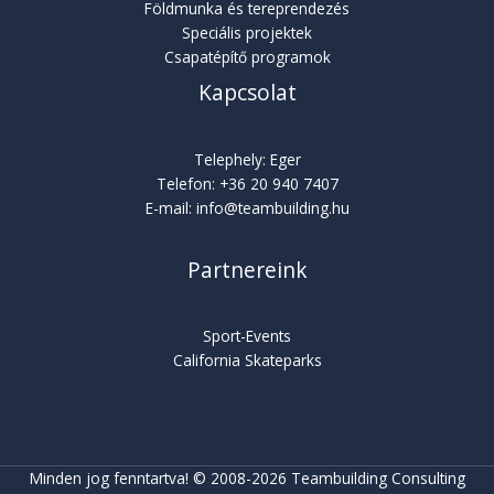
Földmunka és tereprendezés
Speciális projektek
Csapatépítő programok
Kapcsolat
Telephely: Eger
Telefon: +36 20 940 7407
E-mail: info@teambuilding.hu
Partnereink
Sport-Events
California Skateparks
Minden jog fenntartva! © 2008-2026 Teambuilding Consulting