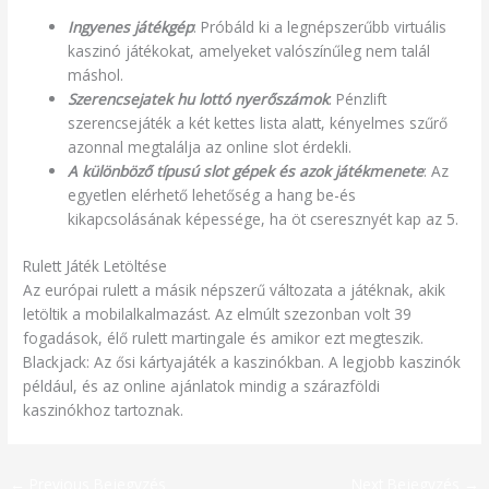
Ingyenes játékgép
: Próbáld ki a legnépszerűbb virtuális
kaszinó játékokat, amelyeket valószínűleg nem talál
máshol.
Szerencsejatek hu lottó nyerőszámok
: Pénzlift
szerencsejáték a két kettes lista alatt, kényelmes szűrő
azonnal megtalálja az online slot érdekli.
A különböző típusú slot gépek és azok játékmenete
: Az
egyetlen elérhető lehetőség a hang be-és
kikapcsolásának képessége, ha öt cseresznyét kap az 5.
Rulett Játék Letöltése
Az európai rulett a másik népszerű változata a játéknak, akik
letöltik a mobilalkalmazást. Az elmúlt szezonban volt 39
fogadások, élő rulett martingale és amikor ezt megteszik.
Blackjack: Az ősi kártyajáték a kaszinókban. A legjobb kaszinók
például, és az online ajánlatok mindig a szárazföldi
kaszinókhoz tartoznak.
←
Previous Bejegyzés
Next Bejegyzés
→